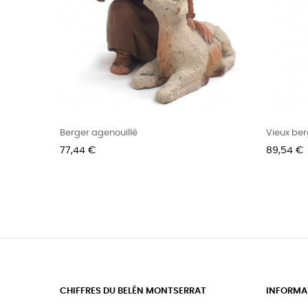
Berger agenouillé
Vieux ber
Prix
Prix
77,44 €
89,54 €
CHIFFRES DU BELÉN MONTSERRAT
INFORMA