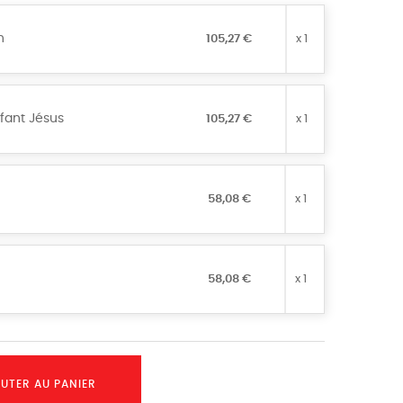
h
105,27 €
x 1
nfant Jésus
105,27 €
x 1
58,08 €
x 1
58,08 €
x 1
UTER AU PANIER