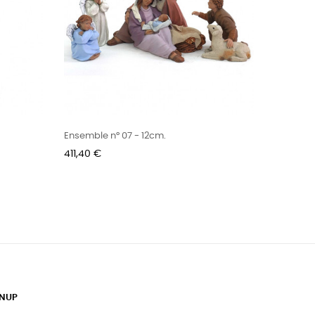
Ensemble n° 07 - 12cm.
Prix
411,40 €
GNUP