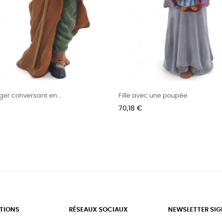
ger conversant en...
Fille avec une poupée
Prix
70,18 €
TIONS
RÉSEAUX SOCIAUX
NEWSLETTER SI