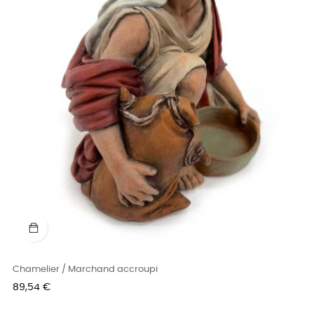
Chamelier / Marchand accroupi
Prix
89,54 €