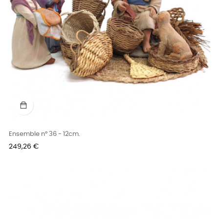
Ensemble n° 36 - 12cm.
Prix
249,26 €