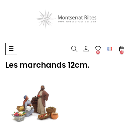
Basculer
☰
0
0
la
navigation
Les marchands 12cm.