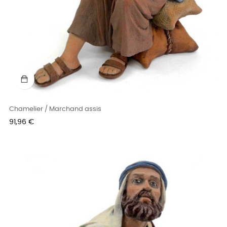
Chamelier / Marchand assis
Prix
91,96 €