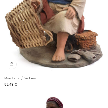
Marchand / Pêcheur
Prix
83,49 €