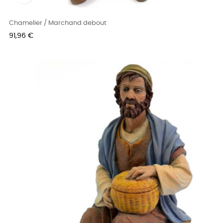
Chamelier / Marchand debout
Prix
91,96 €