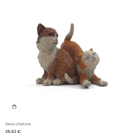
Deux chatons
Prix
26,62 €