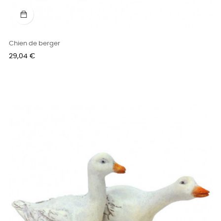
Chien de berger
Prix
29,04 €