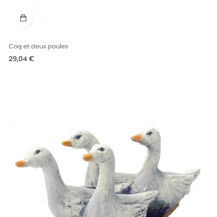
Coq et deux poules
Prix
29,04 €