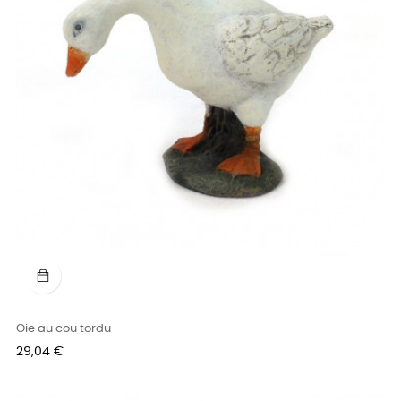
Oie au cou tordu
Prix
29,04 €