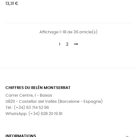
Prix
13,31 €
Affichage 1-18 de 36 article(s)
1
2
CHIFFRES DU BELÉN MONTSERRAT
Carrer Centre, 1 - Baixos
08211 - Castellar del Vallès (Barcelone - Espagne)
Tél.: (+34) 93 714 52 96
WhatsApp: (+34) 628 20 19 81
INFORMATIONS
