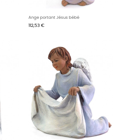
Ange portant Jésus bébé
Prix
112,53 €