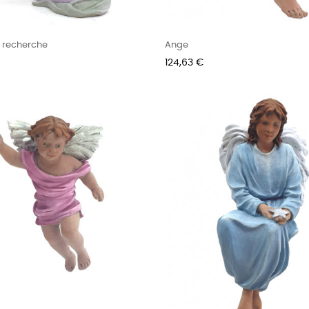
a recherche
Ange
Prix
124,63 €