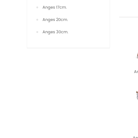
Anges 17cm.
Anges 20cm.
Anges 30cm.
A