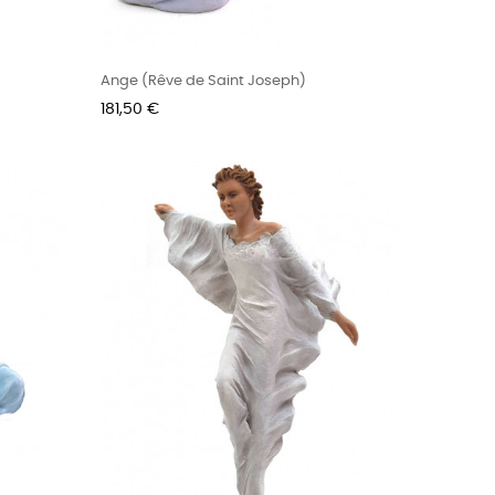
Ange (Rêve de Saint Joseph)
Prix
181,50 €