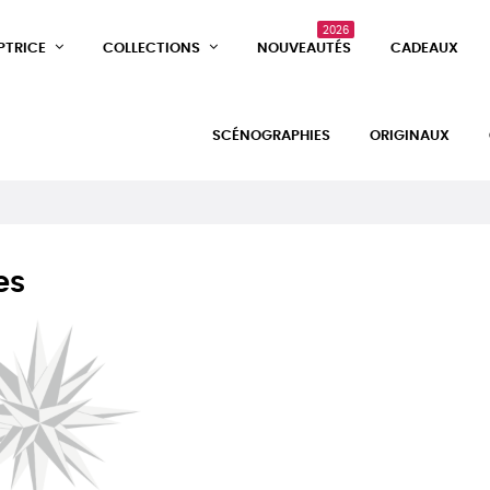
2026
PTRICE
COLLECTIONS
NOUVEAUTÉS
CADEAUX
SCÉNOGRAPHIES
ORIGINAUX
es