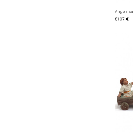
Ange me
Prix
81,07 €