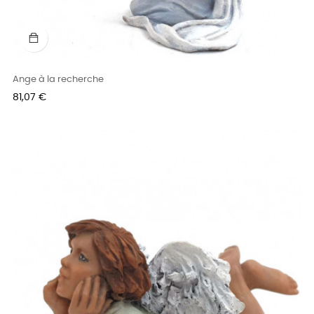
Ange à la recherche
Prix
81,07 €