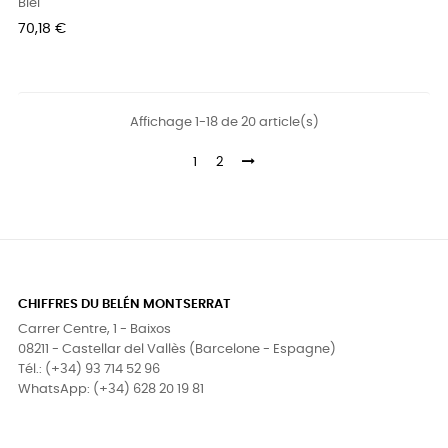
Biel
Prix
70,18 €
Affichage 1-18 de 20 article(s)
1
2
CHIFFRES DU BELÉN MONTSERRAT
Carrer Centre, 1 - Baixos
08211 - Castellar del Vallès (Barcelone - Espagne)
Tél.: (+34) 93 714 52 96
WhatsApp: (+34) 628 20 19 81