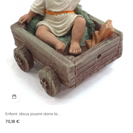
Enfant Jésus jouant dans la...
Prix
70,18 €