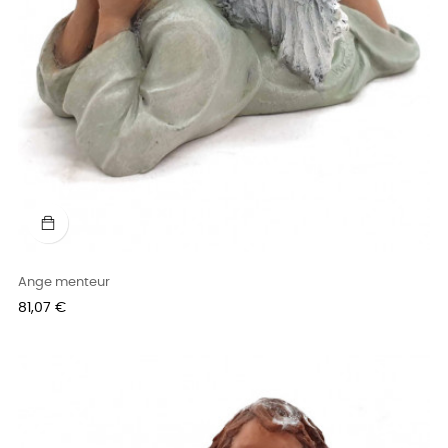
Ange menteur
Prix
81,07 €