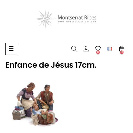
Basculer
☰
0
0
la
navigation
Enfance de Jésus 17cm.