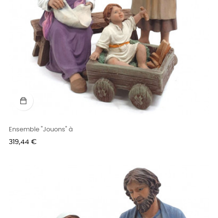
Ensemble "Jouons" à
Prix
319,44 €