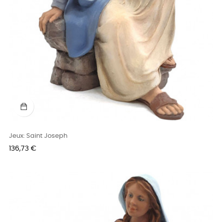
Jeux: Saint Joseph
Prix
136,73 €