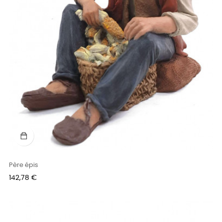
Père épis
Prix
142,78 €