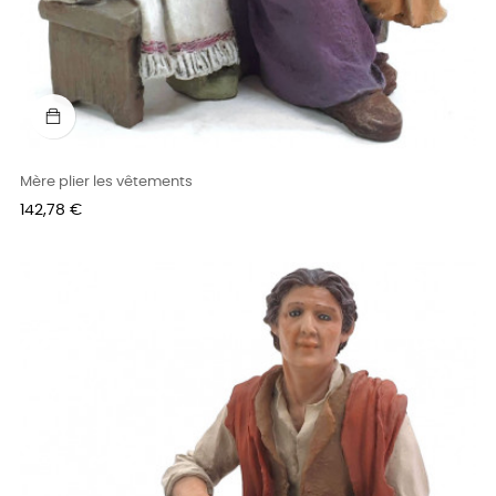
Mère plier les vêtements
Prix
142,78 €