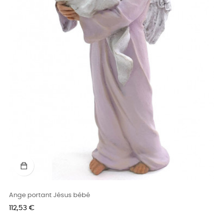
Ange portant Jésus bébé
Prix
112,53 €