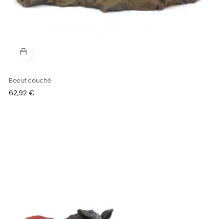
Boeuf couché
Prix
62,92 €