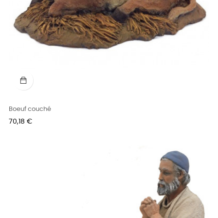
Boeuf couché
Prix
70,18 €