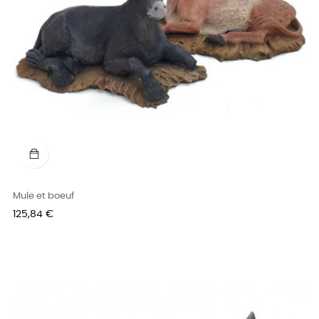
Mule et boeuf
Prix
125,84 €