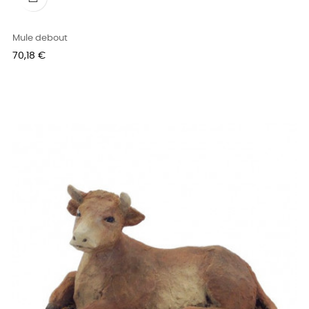
Mule debout
Prix
70,18 €