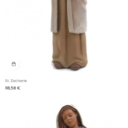
St. Zacharie
Prix
118,58 €