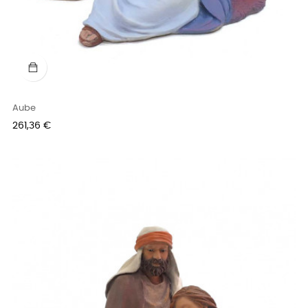
Aube
Prix
261,36 €