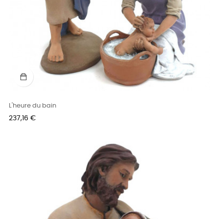
L'heure du bain
Prix
237,16 €