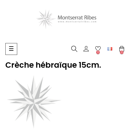
Basculer
☰
0
0
la
navigation
Crèche hébraïque 15cm.