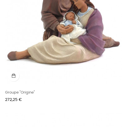
Groupe "Origine"
Prix
272,25 €