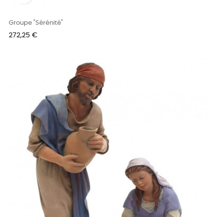
Groupe "Sérénité"
Prix
272,25 €