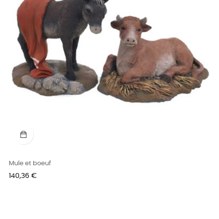
Mule et boeuf
Prix
140,36 €