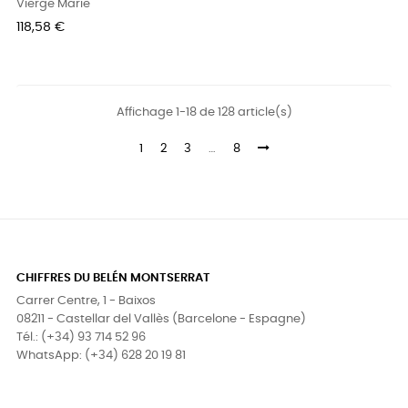
Vierge Marie
Prix
118,58 €
Affichage 1-18 de 128 article(s)
1
2
3
…
8
CHIFFRES DU BELÉN MONTSERRAT
Carrer Centre, 1 - Baixos
08211 - Castellar del Vallès (Barcelone - Espagne)
Tél.: (+34) 93 714 52 96
WhatsApp: (+34) 628 20 19 81