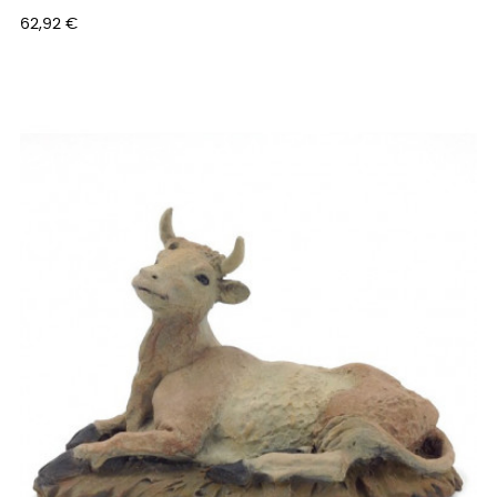
Prix
62,92 €