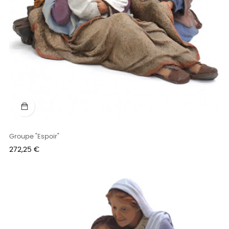
Groupe "Espoir"
Prix
272,25 €