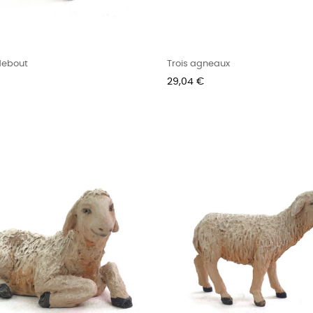
debout
Trois agneaux
Prix
29,04 €