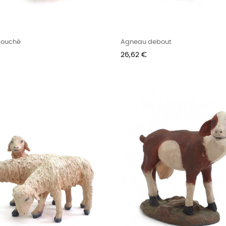
couché
Agneau debout
Prix
26,62 €