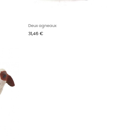
Deux agneaux
Prix
31,46 €