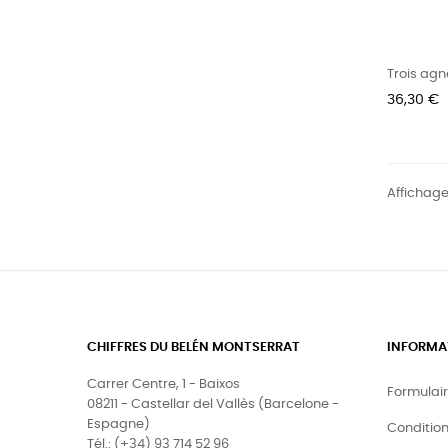
Trois ag
Prix
36,30 €
Affichage
CHIFFRES DU BELÉN MONTSERRAT
INFORMA
Carrer Centre, 1 - Baixos
Formulai
08211 - Castellar del Vallès (Barcelone -
Espagne)
Condition
Tél.: (+34) 93 714 52 96