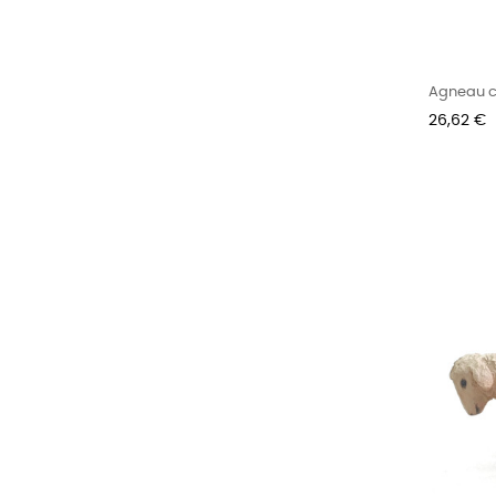
Agneau 
Prix
26,62 €