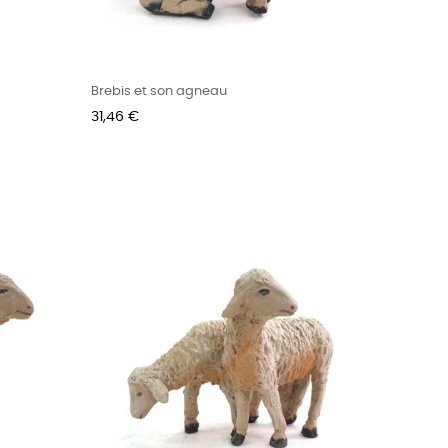
Brebis et son agneau
Prix
31,46 €