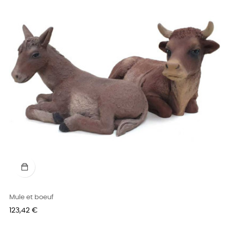
Mule et boeuf
Prix
123,42 €