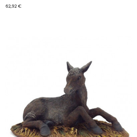
Prix
62,92 €