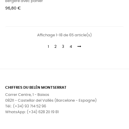
Bergère avec panier
Prix
96,80 €
Affichage 1-18 de 65 article(s)
1
2
3
4
CHIFFRES DU BELÉN MONTSERRAT
Carrer Centre, 1 - Baixos
08211 - Castellar del Vallès (Barcelone - Espagne)
Tél.: (+34) 93 714 52 96
WhatsApp: (+34) 628 20 19 81