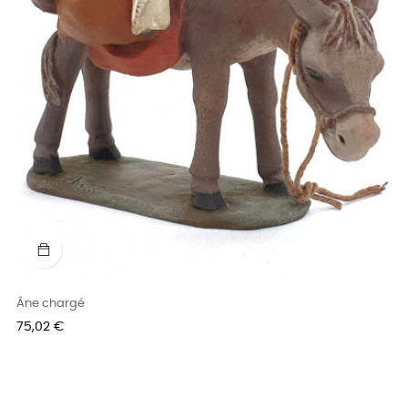
Âne chargé
Prix
75,02 €