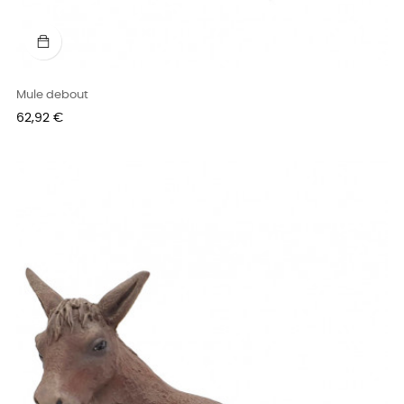
Mule debout
Prix
62,92 €