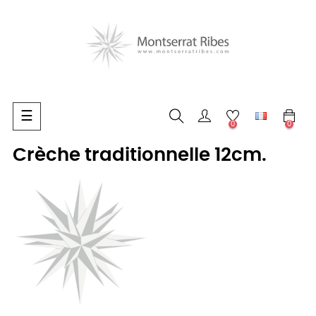
Basculer
☰
0
0
la
navigation
Crèche traditionnelle 12cm.