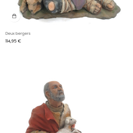
Deux bergers
Prix
114,95 €