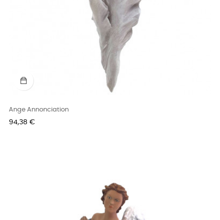
Ange Annonciation
Prix
94,38 €