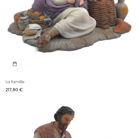
La famille
Prix
217,80 €