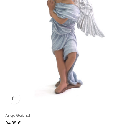
Ange Gabriel
Prix
94,38 €