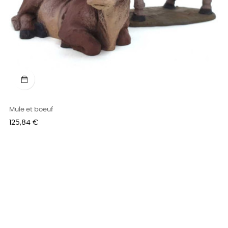
Mule et boeuf
Prix
125,84 €