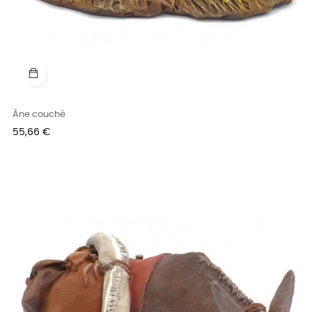
Âne couché
Prix
55,66 €