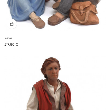
Rêve
Prix
217,80 €