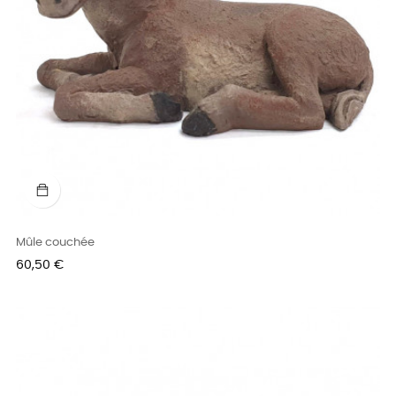
Mûle couchée
Prix
60,50 €