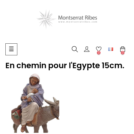
Basculer
☰
0
0
la
navigation
En chemin pour l'Egypte 15cm.