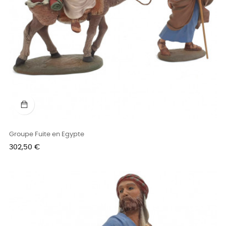
Groupe Fuite en Egypte
Prix
302,50 €