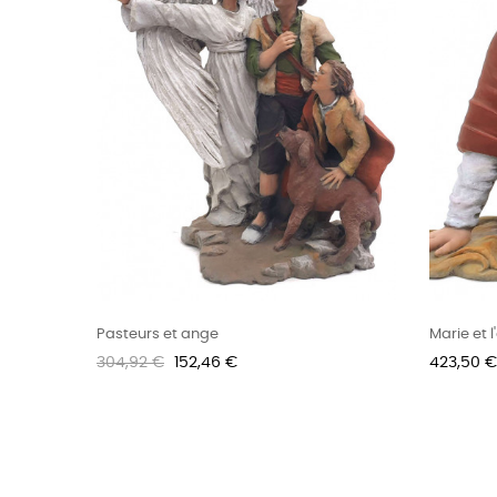
Pasteurs et ange
Marie et 
Prix
Prix
Prix
304,92 €
152,46 €
423,50 €
habituel