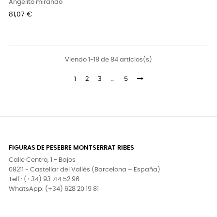
Angelito mirando
Precio
81,07 €
Viendo 1-18 de 84 articlos(s)
1
2
3
…
5
FIGURAS DE PESEBRE MONTSERRAT RIBES
Calle Centro, 1 - Bajos
08211 - Castellar del Vallès (Barcelona – España)
Telf.: (+34) 93 714 52 96
WhatsApp: (+34) 628 20 19 81