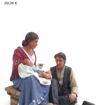
Precio
261,36 €