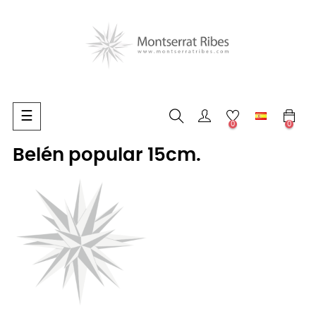
Navegación
☰
0
0
de
palanca
Belén popular 15cm.