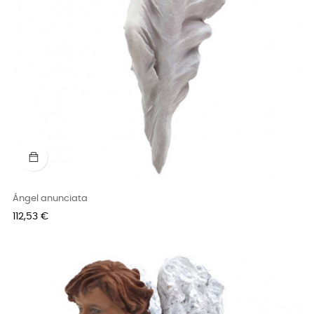
Ángel anunciata
Precio
112,53 €