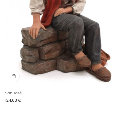
San José
Precio
124,63 €