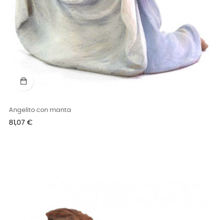
Angelito con manta
Precio
81,07 €