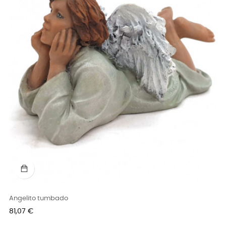
Angelito tumbado
Precio
81,07 €