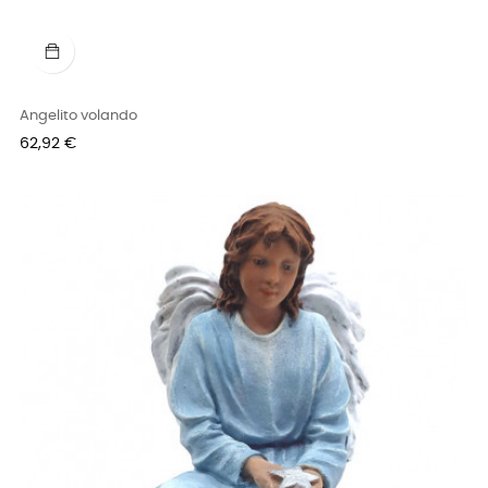
Angelito volando
Precio
62,92 €