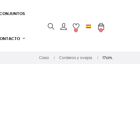
CONJUNTOS
0
0
ONTACTO
Casa
Corderos y ovejas
17cm.