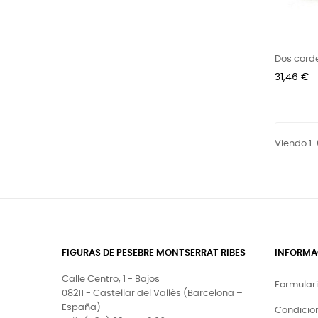
Dos cord
Precio
31,46 €
Viendo 1-
FIGURAS DE PESEBRE MONTSERRAT RIBES
INFORMA
Calle Centro, 1 - Bajos
Formular
08211 - Castellar del Vallès (Barcelona –
España)
Condicio