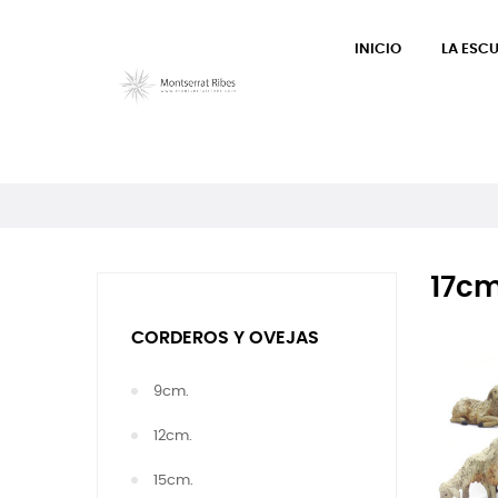
INICIO
LA ESC
17cm
CORDEROS Y OVEJAS
9cm.
12cm.
15cm.