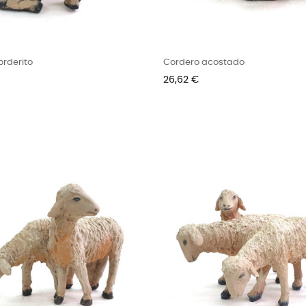
orderito
Cordero acostado
Precio
26,62 €