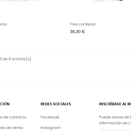
eros
Tres corderos
Precio
36,30 €
6 de 6 articlos(s)
CIÓN
REDES SOCIALES
INSCRÍBASE AL B
io de contacto
Facebook
Puede darse de b
información de co
nes de venta
Instagram