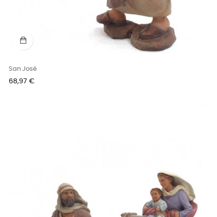
San José
Precio
68,97 €