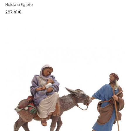
Huida a Egipto
Precio
267,41 €