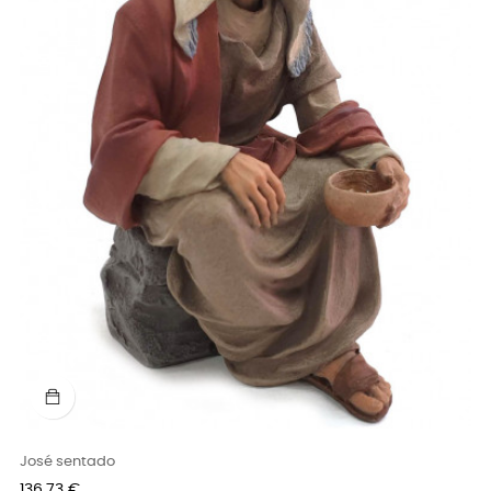
José sentado
Precio
136,73 €