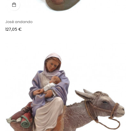
José andando
Precio
127,05 €