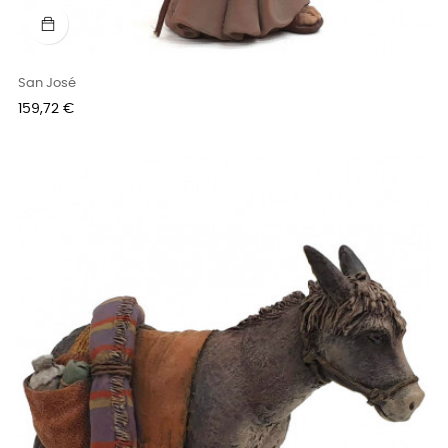
San José
Precio
159,72 €