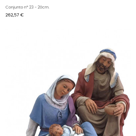
Conjunto nº 23 - 20cm.
Precio
262,57 €