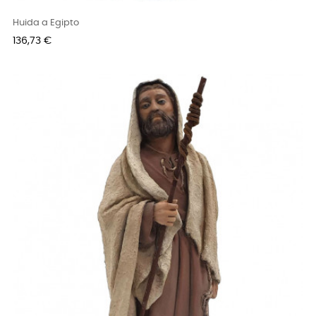
Huida a Egipto
Precio
136,73 €