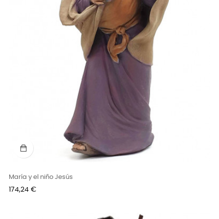
María y el niño Jesús
Precio
174,24 €