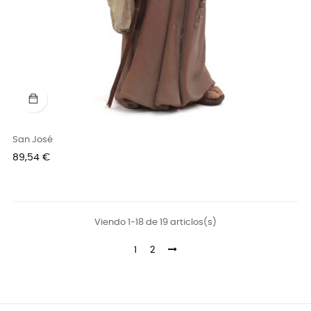
San José
Precio
89,54 €
Viendo 1-18 de 19 articlos(s)
1
2