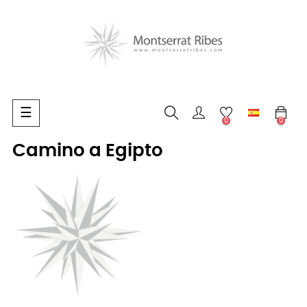
Navegación
☰
0
0
de
palanca
Camino a Egipto