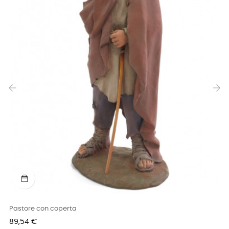
‹
›
Pastore con coperta
Prezzo
89,54 €