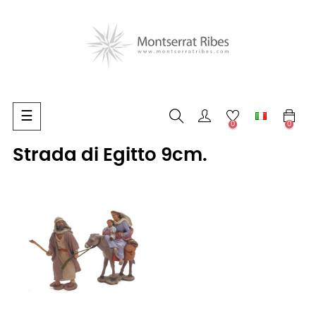
navigazione
☰
0
0
Toggle
Strada di Egitto 9cm.