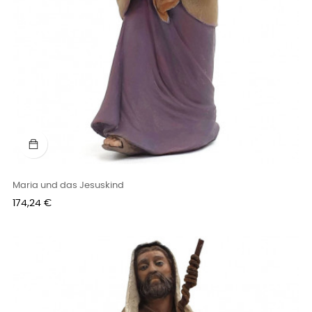
Maria und das Jesuskind
Preis
174,24 €