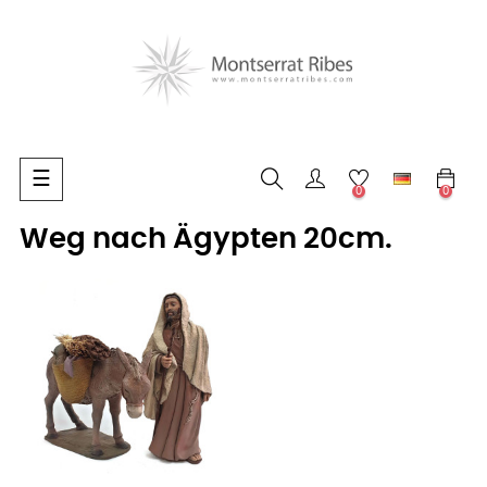
Umschalten
☰
0
0
der
Navigation
Weg nach Ägypten 20cm.