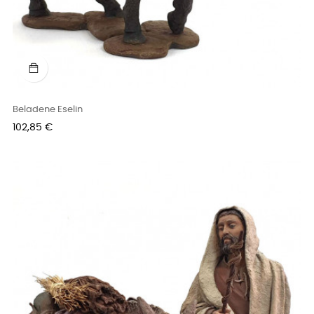
Beladene Eselin
Preis
102,85 €