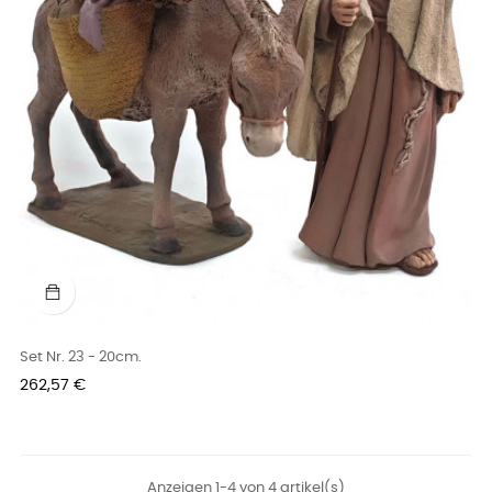
Set Nr. 23 - 20cm.
Preis
262,57 €
Anzeigen 1-4 von 4 artikel(s)