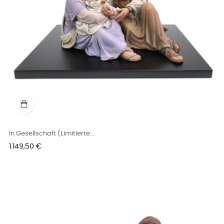
In Gesellschaft (Limitierte...
Preis
1.149,50 €