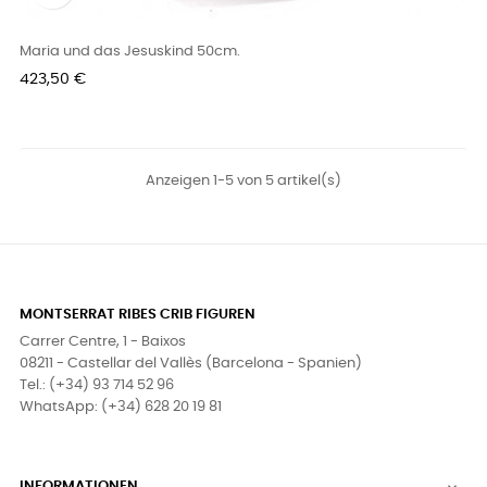
Maria und das Jesuskind 50cm.
Preis
423,50 €
Anzeigen 1-5 von 5 artikel(s)
MONTSERRAT RIBES CRIB FIGUREN
Carrer Centre, 1 - Baixos
08211 - Castellar del Vallès (Barcelona - Spanien)
Tel.: (+34) 93 714 52 96
WhatsApp: (+34) 628 20 19 81
INFORMATIONEN