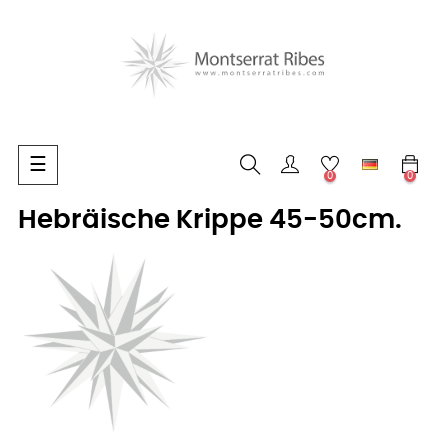
Umschalten
☰
0
0
der
Navigation
Hebräische Krippe 45-50cm.