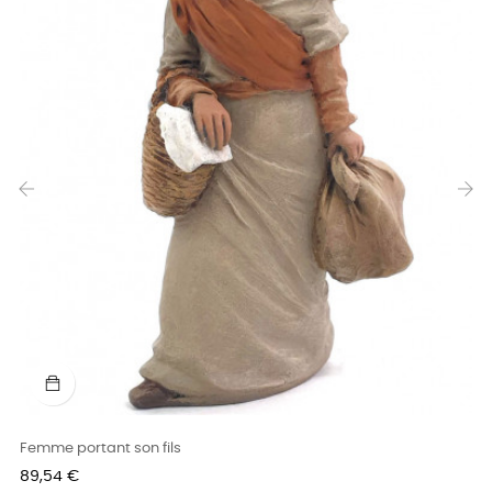
‹
›
Femme portant son fils
Prix
89,54 €